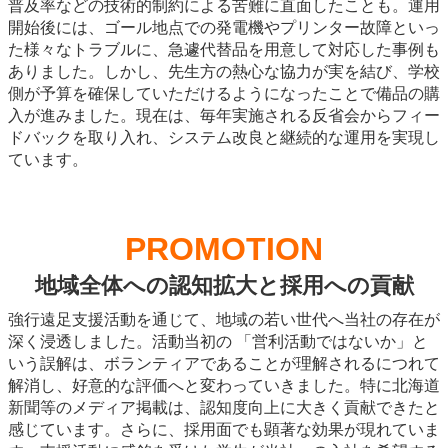
普及率などの技術的制約による苦難に直面したことも。運用
開始後には、ゴール地点での発電機やプリンター故障といっ
た様々なトラブルに、急遽代替品を用意して対応した事例も
ありました。しかし、先生方の熱心な協力が実を結び、学校
側が予算を確保していただけるようになったことで備品の購
入が進みました。現在は、毎年実施される反省会からフィー
ドバックを取り入れ、システム改良と継続的な運用を実現し
ています。
PROMOTION
地域全体への認知拡大と採用への貢献
強行遠足支援活動を通じて、地域の若い世代へ当社の存在が
深く浸透しました。活動当初の 「営利活動ではないか」と
いう誤解は、ボランティアであることが理解されるにつれて
解消し、好意的な評価へと変わっていきました。特に北海道
新聞等のメディア掲載は、認知度向上に大きく貢献できたと
感じています。さらに、採用面でも顕著な効果が現れていま