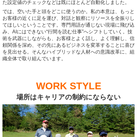
た設定値のチェックなどは既にほとんど自動化しました。
では、空いた手と頭をどこに使うのか。私の本意は、もっと
お客様の近くに足を運び、対話と観察にリソースを全振りし
てほしいということです。専門用語が通じない現場に飛び込
み、AIにはできない“行間を読む仕事”へシフトしていく。技
術を武器にしながらも、お客様とよく話し、よく理解し、信
頼関係を深め、その先にあるビジネスを変革することに喜び
を見出せる。そんなハイブリッドな人材への意識改革に、組
織全体で取り組んでいます。
WORK STYLE
場所はキャリアの制約にならない