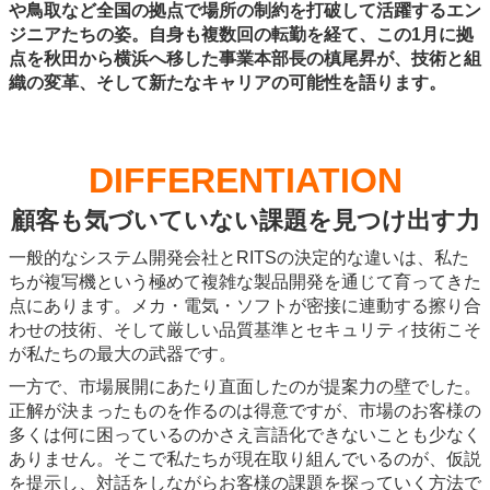
や鳥取など全国の拠点で場所の制約を打破して活躍するエン
ジニアたちの姿。自身も複数回の転勤を経て、この1月に拠
点を秋田から横浜へ移した事業本部長の槙尾昇が、技術と組
織の変革、そして新たなキャリアの可能性を語ります。
DIFFERENTIATION
顧客も気づいていない課題を見つけ出す力
一般的なシステム開発会社とRITSの決定的な違いは、私た
ちが複写機という極めて複雑な製品開発を通じて育ってきた
点にあります。メカ・電気・ソフトが密接に連動する擦り合
わせの技術、そして厳しい品質基準とセキュリティ技術こそ
が私たちの最大の武器です。
一方で、市場展開にあたり直面したのが提案力の壁でした。
正解が決まったものを作るのは得意ですが、市場のお客様の
多くは何に困っているのかさえ言語化できないことも少なく
ありません。そこで私たちが現在取り組んでいるのが、仮説
を提示し、対話をしながらお客様の課題を探っていく方法で