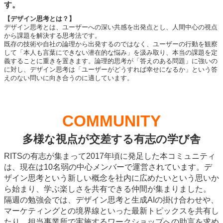
す。
【デザイン思考とは？】
デザイン思考とは、ユーザーへの深い共感を出発点とし、人間中心の視点
から課題を解決する思考法です。
既存の技術や自社の論理から出発するのではなく、ユーザーの行動を観察
して「本人も言葉にできない潜在的な悩み」を汲み取り、本当の課題を定
義することに重きを置きます。論理的思考が「答えのある問題」に強いの
に対し、デザイン思考は「ユーザーがどうすれば幸せになるか」という答
えのない問いに向き合うのに適しています。
COMMUNITY
多様な視点が交差する有志の学び舎
RITSの有志が集まって2017年頃に発足した本コミュニティ
は、現在は10名弱の中心メンバーで運営されています。デ
ザイン思考という新しい概念を社内に広めたいという思いか
ら始まり、学ぶ楽しさを共有できる仲間が集まりました。
隔週の勉強会では、デザイン思考と生成AIの掛け合わせや、
マーケティングとの境界線といった最新トピックスを共有し
たり、担当事業所で実施するワークショップへの助言を求め