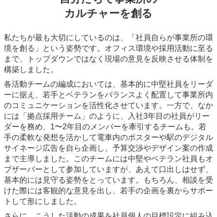
カルチャーを創る
私たちが最も大切にしているのは、「社員自らが事業所の環
境を創る」という姿勢です。オフィス環境や採用活動に至る
まで、トップダウンではなく現場の意見を反映させる体制を
構築しました。
各活動チームの編成においては、基本的に中堅社員をリーダ
ーに据え、若手とベテランをバランスよく配置して事業所内
のコミュニケーションを活性化させています。一方で、なか
には「拠点採用チーム」のように、入社3年目の社員がリー
ダーを務め、1〜2年目のメンバーを牽引するチームも。若
手の柔軟な発想を活かして電車内のポスターや駅のデジタル
サイネージ広告を自ら企画し、予算交渉やデザイン案の作成
まで主導しました。このチームには中堅やベテラン社員もオ
ブザーバーとして参加していますが、あえて口出しはせず、
基本的には見守る姿勢をとっています。もちろん、相談を受
けた際には客観的な意見を出し、若手の企画を裏からサポー
トして形にしました。
さらに、こうした活動の成果を社員個人の目標設定に組み込